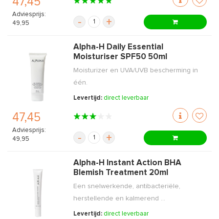
47,45
Adviesprijs:
-
+
49,95
Alpha-H Daily Essential
Moisturiser SPF50 50ml
Moisturizer en UVA/UVB bescherming in
één.
Levertijd:
direct leverbaar
47,45
Adviesprijs:
-
+
49,95
Alpha-H Instant Action BHA
Blemish Treatment 20ml
Een snelwerkende, antibacteriële,
herstellende en kalmerend ...
Levertijd:
direct leverbaar