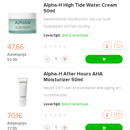
Alpha-H High Tide Water Cream
50ml
Gewichtloze moisturizer die uw huid
hydrateert en het vochtg ...
Levertijd:
direct leverbaar
47,66
Adviesprijs:
-
+
52,95
Alpha-H After Hours AHA
Moisturizer 50ml
Werkt 24/7 aan preventieve anti-aging en
vochtherstel
Levertijd:
direct leverbaar
70,16
Adviesprijs:
-
+
77,95