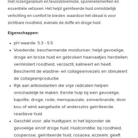
met rozengeranium en teunisbloemolie, sporenelementen en
essentiële vetzuren. Het helpt geïrriteerde huid onmiddellijk
verlichting en comfort te bieden, waardoor het ideaal is voor
zichtbare roodheid, evenals de doffe en droge huid.
Eigenschappen:
pH waarde: 5.3 - 5.5
Voedende, beschermende moisturiser; helpt gevoelige,
droge en broze huid en gebroken haarvaatjes herstellen,
vermindert roodheid, verzacht, kalmeert en heelt.
Beschermt de elastine- en collageenvezels en stimuleert
de collageenproductie
Rijk aan antioxidanten die vrije radicalen helpen
onschadelijk te maken. Eerste hulp bij een gevoelige,
kapotte, droge, rode, menopauzale, zonverbrande, door
kou of wind aangetaste of anderszins geïrriteerde,
reactieve huid
Geschikt voor: alle huidtypen; in het bijzonder de
gevoelige en/of droge huid. Huidconditie: bij roodheid,
couperose, geïrriteerde huid, rosacea, eczeem, geeft