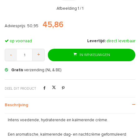
Afbeelding
1
/ 1
45,86
Adviesprijs: 50,95
op voorraad
Levertijd:
direct leverbaar
-
+
IN WINKELWAGEN
Gratis
verzending (NL & BE)
DEEL DIT PRODUCT
Beschrijving
Intens voedende, hydraterende en kalmerende crème.
Een aromatische, kalmerende dag- en nachtcrème geformuleerd