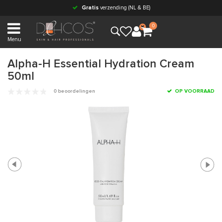
Gratis
verzending (NL & BE)
0
Menu
Alpha-H Essential Hydration Cream
50ml
0 beoordelingen
OP VOORRAAD