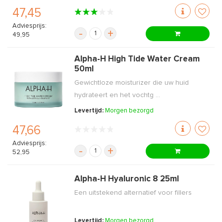
47,45
Adviesprijs:
-
+
49,95
Alpha-H High Tide Water Cream
50ml
Gewichtloze moisturizer die uw huid
hydrateert en het vochtg ...
Levertijd:
Morgen bezorgd
47,66
Adviesprijs:
-
+
52,95
Alpha-H Hyaluronic 8 25ml
Een uitstekend alternatief voor fillers
Levertijd:
Morgen bezorgd