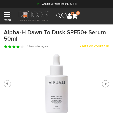
Gratis
verzending (NL & BE)
0
Menu
Alpha-H Dawn To Dusk SPF50+ Serum
50ml
1 beoordelingen
NIET OP VOORRAAD