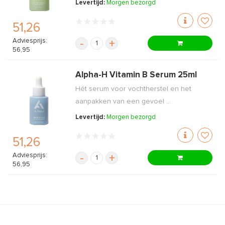
Levertijd:
Morgen bezorgd
51,26
Adviesprijs:
-
+
56,95
Alpha-H Vitamin B Serum 25ml
Hét serum voor vochtherstel en het
aanpakken van een gevoel ...
Levertijd:
Morgen bezorgd
51,26
Adviesprijs:
-
+
56,95