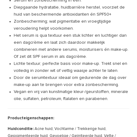
Serum en zonbescherming in één.
Diepgaande hydratatie, huidbarrière herstel, voorziet de
huid van beschermende antioxidanten én SPF50+
Zonbescherming; wat pigmentatie en vroegtijdige
veroudering helpt voorkomen.
Het serum is qua textuur een stuk lichter en luchtiger dan
een dagcrème en laat zich daardoor makkelijk
combineren met andere serums, moisturisers én make-up.
Of zet dit SPF serum in als dagcrème.
Lichte textuur; perfecte basis voor make-up. Trekt snel en
volledig in zonder wit of vettig waasje achter te laten.
Door de serumtextuur ideaal om gedurende de dag over
make-up aan te brengen voor extra zonbescherming.
Vegan en vrij van kunstmatige kleur-/geurstoffen, minerale
olie, sulfaten, petroleum, ftalaten en parabenen.
Producteigenschappen:
Huidconditie:
Acne huid, Vochtarme / Trekkerige huid,
Gepigmenteerde huid, Gevoelige / Geïrriteerde huid, Vette /