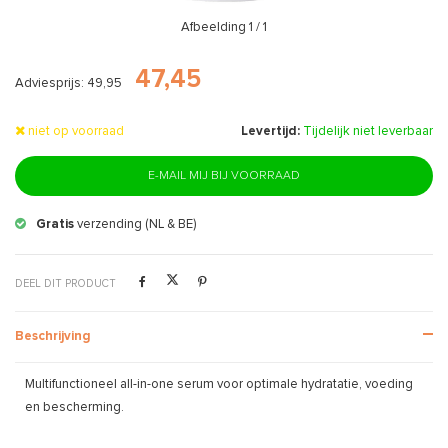
Afbeelding
1
/ 1
47,45
Adviesprijs: 49,95
niet op voorraad
Levertijd:
Tijdelijk niet leverbaar
E-MAIL MIJ BIJ VOORRAAD
Gratis
verzending (NL & BE)
DEEL DIT PRODUCT
Beschrijving
Multifunctioneel all-in-one serum voor optimale hydratatie, voeding
en bescherming.