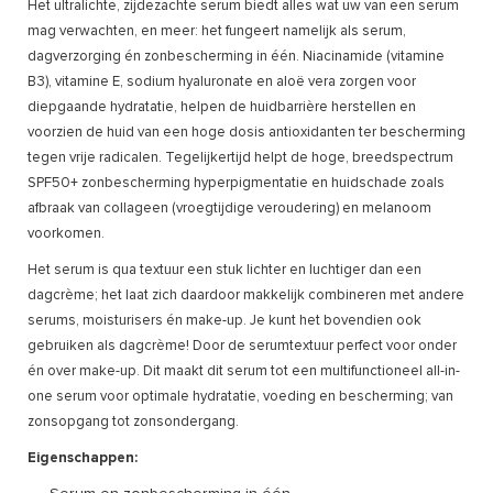
Het ultralichte, zijdezachte serum biedt alles wat uw van een serum
mag verwachten, en meer: het fungeert namelijk als serum,
dagverzorging én zonbescherming in één. Niacinamide (vitamine
B3), vitamine E, sodium hyaluronate en aloë vera zorgen voor
diepgaande hydratatie, helpen de huidbarrière herstellen en
voorzien de huid van een hoge dosis antioxidanten ter bescherming
tegen vrije radicalen. Tegelijkertijd helpt de hoge, breedspectrum
SPF50+ zonbescherming hyperpigmentatie en huidschade zoals
afbraak van collageen (vroegtijdige veroudering) en melanoom
voorkomen.
Het serum is qua textuur een stuk lichter en luchtiger dan een
dagcrème; het laat zich daardoor makkelijk combineren met andere
serums, moisturisers én make-up. Je kunt het bovendien ook
gebruiken als dagcrème! Door de serumtextuur perfect voor onder
én over make-up. Dit maakt dit serum tot een multifunctioneel all-in-
one serum voor optimale hydratatie, voeding en bescherming; van
zonsopgang tot zonsondergang.
Eigenschappen: