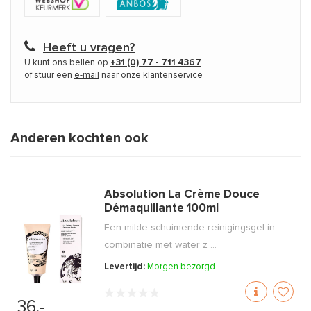
Heeft u vragen?
U kunt ons bellen op
+31 (0) 77 - 711 4367
of stuur een
e-mail
naar onze klantenservice
Anderen kochten ook
Absolution La Crème Douce
Démaquillante 100ml
Een milde schuimende reinigingsgel in
combinatie met water z ...
Levertijd:
Morgen bezorgd
36,-