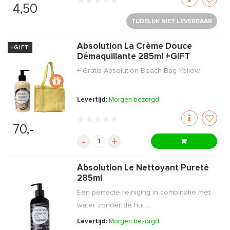
4,50
TIJDELIJK NIET LEVERBAAR
Absolution La Crème Douce
+GIFT
Démaquillante 285ml +GIFT
+ Gratis Absolution Beach Bag Yellow.
Levertijd:
Morgen bezorgd
70,-
-
+
Absolution Le Nettoyant Pureté
285ml
Een perfecte reiniging in combinatie met
water zonder de hui ...
Levertijd:
Morgen bezorgd