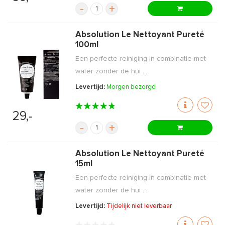
-
+
Absolution Le Nettoyant Pureté
100ml
Een perfecte reiniging in combinatie met
water zonder de hui ...
Levertijd:
Morgen bezorgd
29,-
-
+
Absolution Le Nettoyant Pureté
15ml
Een perfecte reiniging in combinatie met
water zonder de hui ...
Levertijd:
Tijdelijk niet leverbaar