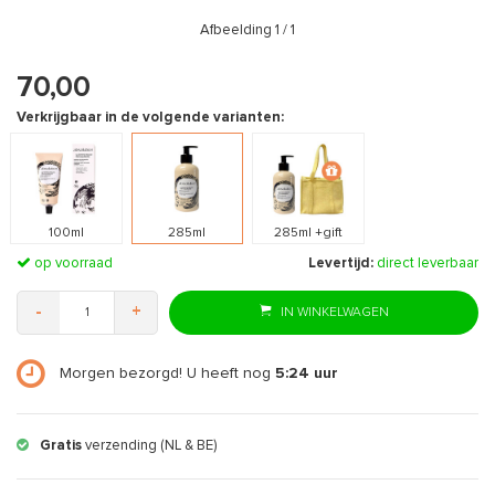
Afbeelding
1
/ 1
70,00
Verkrijgbaar in de volgende varianten:
100ml
285ml
285ml +gift
op voorraad
Levertijd:
direct leverbaar
-
+
IN WINKELWAGEN
Morgen bezorgd! U heeft nog
5:24
uur
Gratis
verzending (NL & BE)