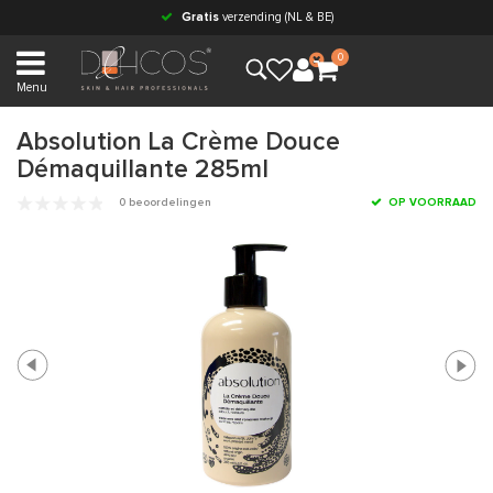
Gratis
verzending (NL & BE)
0
Menu
Absolution La Crème Douce
Démaquillante 285ml
0 beoordelingen
OP VOORRAAD