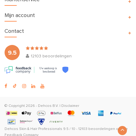
Mijn account
Contact
9.5
12103
beoordelingen
Uw aankoop is
beschermd
© Copyright 2026 -
Dehcos B.V.
|
Disclaimer
Dehcos Skin & Hair Professionals
9.5
/
10
-
12103
beoordelingen op
The
Feedback Company