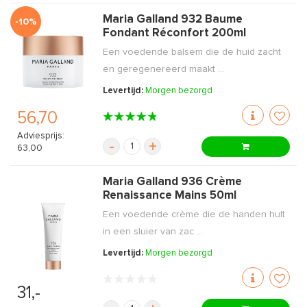
Maria Galland 932 Baume
-10%
Fondant Réconfort 200ml
Een voedende balsem die de huid zacht
en geregenereerd maakt ...
Levertijd:
Morgen bezorgd
56,70
Adviesprijs:
-
+
63,00
Maria Galland 936 Crème
Renaissance Mains 50ml
Een voedende crème die de handen hult
in een sluier van zac ...
Levertijd:
Morgen bezorgd
31,-