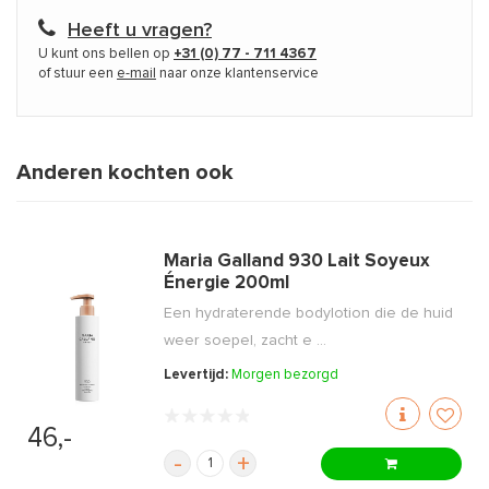
Heeft u vragen?
U kunt ons bellen op
+31 (0) 77 - 711 4367
of stuur een
e-mail
naar onze klantenservice
Anderen kochten ook
Maria Galland 930 Lait Soyeux
Énergie 200ml
Een hydraterende bodylotion die de huid
weer soepel, zacht e ...
Levertijd:
Morgen bezorgd
46,-
-
+