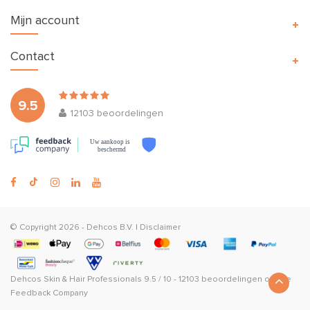
Mijn account
Contact
9.5
12103
beoordelingen
Uw aankoop is
beschermd
© Copyright 2026 -
Dehcos B.V.
|
Disclaimer
Dehcos Skin & Hair Professionals
9.5
/
10
-
12103
beoordelingen op
The
Feedback Company