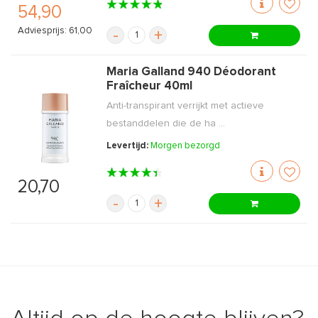
54,90
Adviesprijs: 61,00
-
+
Maria Galland 940 Déodorant
Fraîcheur 40ml
Anti-transpirant verrijkt met actieve
bestanddelen die de ha ...
Levertijd:
Morgen bezorgd
20,70
-
+