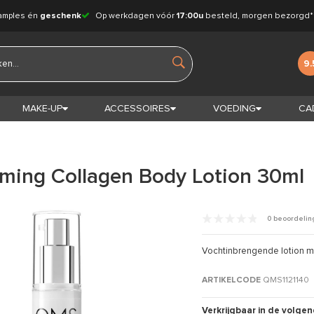
amples én
geschenk
Op werkdagen vóór
17:00u
besteld, morgen bezorgd*
9.
MAKE-UP
ACCESSOIRES
VOEDING
CA
ming Collagen Body Lotion 30ml
0 beoordeli
Vochtinbrengende lotion m
ARTIKELCODE
QMS1121140
Verkrijgbaar in de volgen