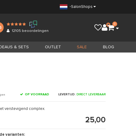
Salon
Shops
0
5
12105
beoordelingen
DEAUS & SETS
OUTLET
SALE
BLOG
OP VOORRAAD
LEVERTIJD:
DIRECT LEVERBAAR
ngen
et verstevigend complex.
25,00
de varianten: