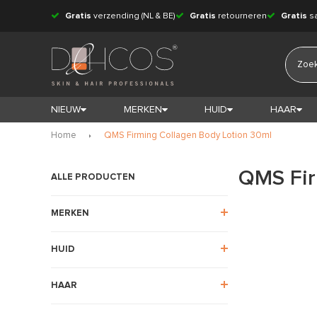
Gratis
verzending (NL & BE)
Gratis
retourneren
Gratis
s
NIEUW
MERKEN
HUID
HAAR
Home
QMS Firming Collagen Body Lotion 30ml
QMS Fir
ALLE PRODUCTEN
MERKEN
HUID
HAAR