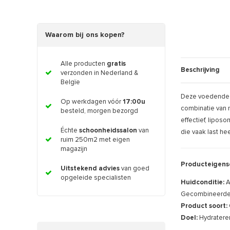
Waarom bij ons kopen?
Alle producten
gratis
Beschrijving
verzonden in Nederland &
Belgïe
Deze voedende l
Op werkdagen vóór
17:00u
combinatie van n
besteld, morgen bezorgd
effectief, lipos
Échte
schoonheidssalon
van
die vaak last he
ruim 250m2 met eigen
magazijn
Producteigens
Uitstekend advies
van goed
opgeleide specialisten
Huidconditie:
A
Gecombineerde h
Product soort:
Doel:
Hydratere