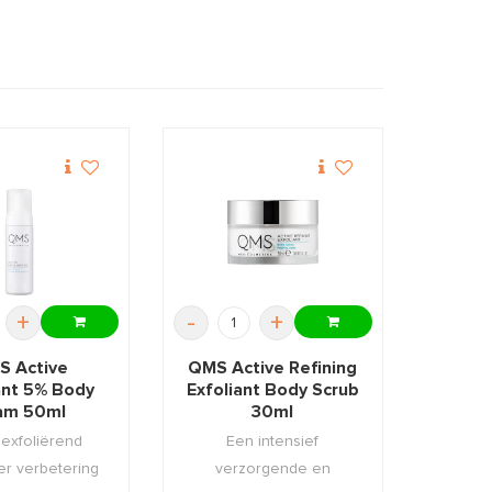
+
-
+
 Active
QMS Active Refining
ant 5% Body
Exfoliant Body Scrub
am 50ml
30ml
 exfoliërend
Een intensief
er verbetering
verzorgende en