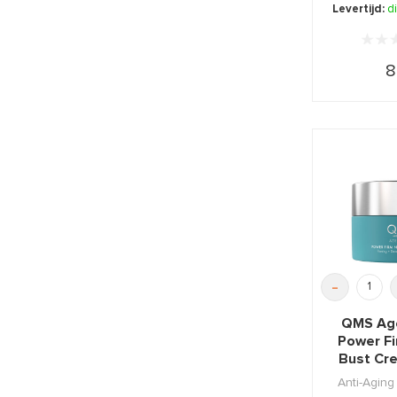
com
Levertijd:
d
8
-
QMS Age
Power F
Bust Cr
Anti-Agin