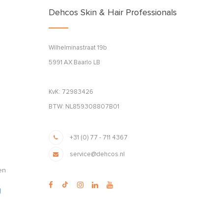
Dehcos Skin & Hair Professionals
Wilhelminastraat 19b
5991 AX Baarlo LB
KvK: 72983426
BTW: NL859308807B01
+31 (0) 77 - 711 4367
service@dehcos.nl
en