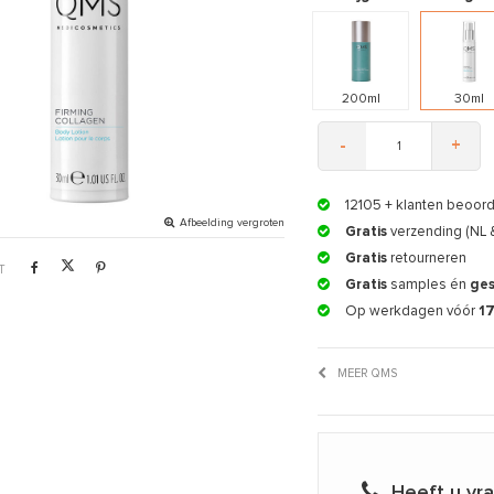
200ml
30ml
-
+
12105
+ klanten beoor
Afbeelding vergroten
Gratis
verzending (NL 
Gratis
retourneren
T
Gratis
samples én
ge
Op werkdagen vóór
1
MEER QMS
Heeft u vr