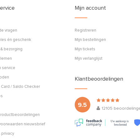
ervice
Mijn account
de vragen
Registreren
ples én geschenk
Mijn bestellingen
 & bezorging
Mijn tickets
blemen
Mijn verlanglijst
 service
hoden
Klantbeoordelingen
 Card / Saldo Checker
os
9.5
12105
beoordeling
 productbeoordelingen
Uw aankoop is
oorwaarden nieuwsbrief
beschermd
 privacy