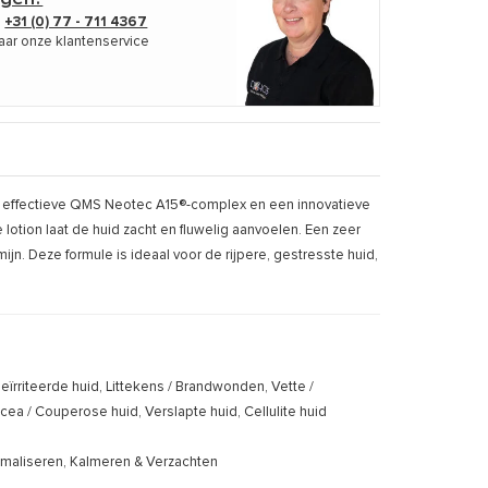
p
+31 (0) 77 - 711 4367
aar onze klantenservice
eer effectieve QMS Neotec A15®-complex en een innovatieve
lotion laat de huid zacht en fluwelig aanvoelen. Een zeer
jn. Deze formule is ideaal voor de rijpere, gestresste huid,
rriteerde huid, Littekens / Brandwonden, Vette /
 / Couperose huid, Verslapte huid, Cellulite huid
rmaliseren, Kalmeren & Verzachten