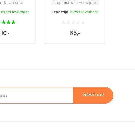
nde en snel
lichaamsfoam verwijdert
orberende
op milde wijze do ...
:
direct leverbaar
Levertijd:
direct leverbaar
ème voor ...
10,-
65,-
VERSTUUR