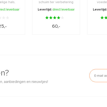
lige hals,
schuim ter verbetering
voede
 en bors ...
van de huid.
abs
irect leverbaar
Levertijd:
direct leverbaar
Levertijd
handcr
5,-
60,-
en?
n, aanbiedingen en nieuwtjes!