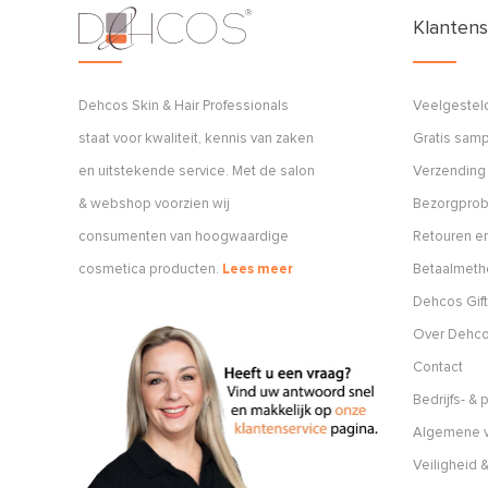
Klantens
Dehcos Skin & Hair Professionals
Veelgestel
staat voor kwaliteit, kennis van zaken
Gratis sam
en uitstekende service. Met de salon
Verzending
& webshop voorzien wij
Bezorgpro
consumenten van hoogwaardige
Retouren en
cosmetica producten.
Lees meer
Betaalmet
Dehcos Gift
Over Dehc
Contact
Bedrijfs- &
Algemene v
Veiligheid &