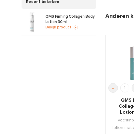
Recent bekeken
Anderen k
QMS Firming Collagen Body
Lotion 30ml
Bekijk product
-
QMS F
Colla
Lotio
Vochtin
lotion met