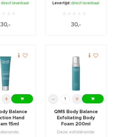
 de huid.
hydraterende
:
direct leverbaar
Levertijd:
direct leverbaar
lichaamspeeling.
30,-
30,-
+
-
+
dy Balance
QMS Body Balance
ction Hand
Exfoliating Body
am 15ml
Foam 200ml
aterende,
Deze exfoliërende