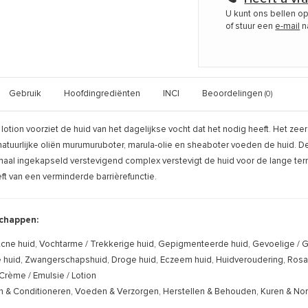
U kunt ons bellen o
of stuur een
e-mail
n
Gebruik
Hoofdingrediënten
INCI
Beoordelingen
(0)
otion voorziet de huid van het dagelijkse vocht dat het nodig heeft. Het z
atuurlijke oliën murumuruboter, marula-olie en sheaboter voeden de huid. De 
omaal ingekapseld verstevigend complex verstevigt de huid voor de lange termi
eft van een verminderde barrièrefunctie.
chappen:
cne huid, Vochtarme / Trekkerige huid, Gepigmenteerde huid, Gevoelige / Geï
uid, Zwangerschapshuid, Droge huid, Eczeem huid, Huidveroudering, Rosacea
Crème / Emulsie / Lotion
n & Conditioneren, Voeden & Verzorgen, Herstellen & Behouden, Kuren & No