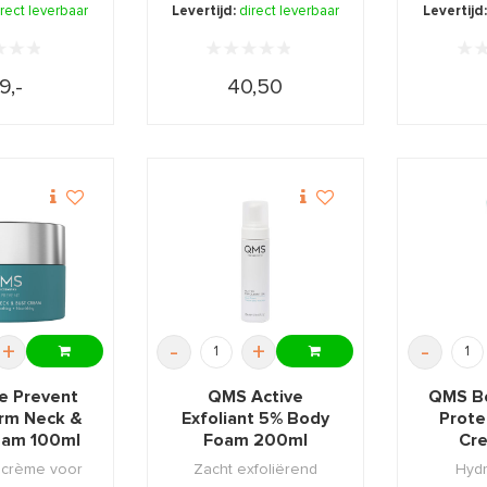
plex.
decolleté en bors ...
van
irect leverbaar
Levertijd:
direct leverbaar
Levertijd
9,-
40,50
+
-
+
-
 Prevent
QMS Active
QMS Bo
irm Neck &
Exfoliant 5% Body
Prote
eam 100ml
Foam 200ml
Cre
g crème voor
Zacht exfoliërend
Hydr