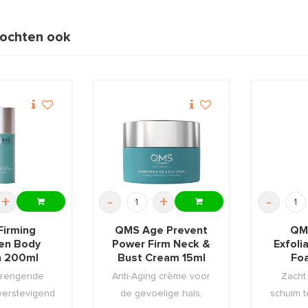
ochten ook
+
-
+
-
irming
QMS Age Prevent
QMS
gen Body
Power Firm Neck &
Exfoli
n 200ml
Bust Cream 15ml
Fo
brengende
Anti-Aging crème voor
Zacht
 verstevigend
de gevoelige hals,
schuim t