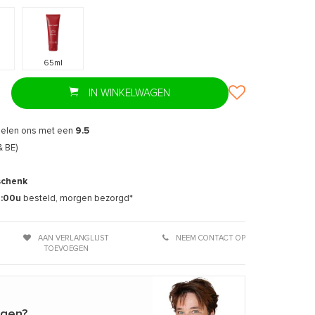
65ml
IN WINKELWAGEN
delen ons met een
9.5
& BE)
schenk
7:00u
besteld, morgen bezorgd*
AAN VERLANGLIJST
NEEM CONTACT OP
TOEVOEGEN
agen?