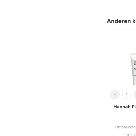
Anderen k
-
Hannah Fi
Ontstekin
jeukst