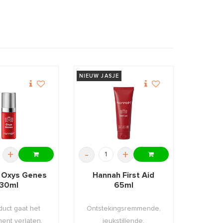
NIEUW JASJE
+
-
+
 Oxys Genes
Hannah First Aid
30ml
65ml
duct gaat het
Ontstekingsremmende,
ment verlaten,
jeukstillende,