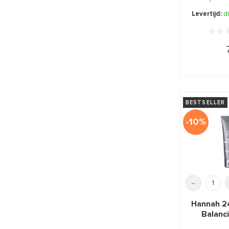
kalmer
Levertijd:
d
cr
BESTSELLER
-10%
-
Hannah 2
Balanc