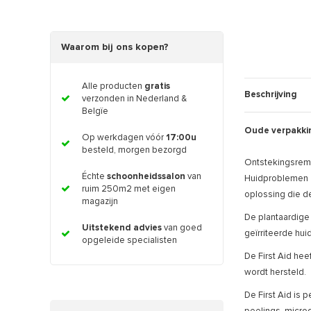
Waarom bij ons kopen?
Alle producten
gratis
Beschrijving
verzonden in Nederland &
Belgïe
Oude verpakkin
Op werkdagen vóór
17:00u
besteld, morgen bezorgd
Ontstekingsrem
Échte
schoonheidssalon
van
Huidproblemen zo
ruim 250m2 met eigen
oplossing die de
magazijn
De plantaardige 
Uitstekend advies
van goed
geïrriteerde hui
opgeleide specialisten
De First Aid he
wordt hersteld.
De First Aid is