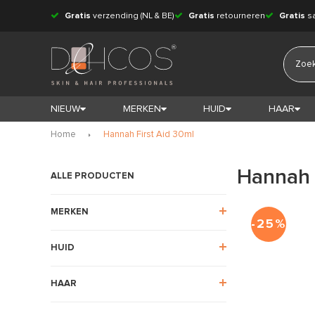
Gratis
verzending (NL & BE)
Gratis
retourneren
Gratis
s
NIEUW
MERKEN
HUID
HAAR
Home
Hannah First Aid 30ml
Hannah 
ALLE PRODUCTEN
MERKEN
-25%
HUID
HAAR