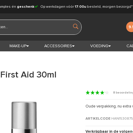
amples én
geschenk
Op werkdagen vóór
17:00u
besteld, morgen bezorgd*
9.
MAKE-UP
ACCESSOIRES
VOEDING
CA
First Aid 30ml
8 beoordeli
Oude verpakking, nu extra 
ARTIKELCODE
HAN153087
Verkrijgbaar in de volgen