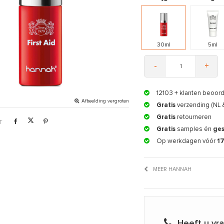
30ml
5ml
-
+
12103
+ klanten beoor
Afbeelding vergroten
Gratis
verzending (NL 
Gratis
retourneren
T
Gratis
samples én
ge
Op werkdagen vóór
1
MEER HANNAH
Heeft u vr