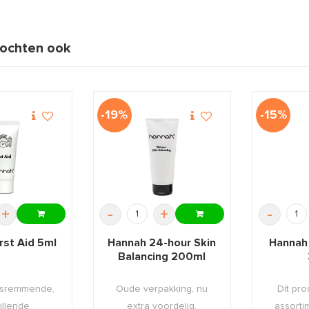
ochten ook
-19%
-15%
+
-
+
-
rst Aid 5ml
Hannah 24-hour Skin
Hannah
Balancing 200ml
gsremmende,
Oude verpakking, nu
Dit pro
illende,
extra voordelig.
assorti