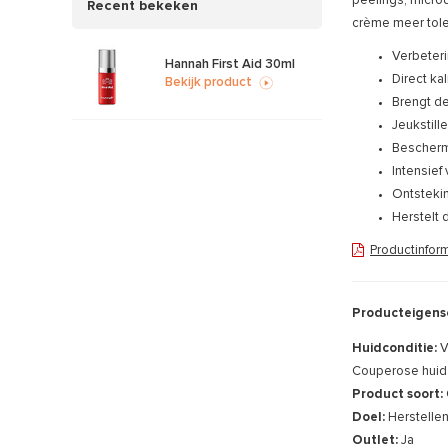
peelings, microd
Recent bekeken
crème meer tole
Verbeteri
Hannah First Aid 30ml
Direct k
Bekijk product
Brengt de
Jeukstill
Bescher
Intensief
Ontstek
Herstelt 
Productinfor
Producteigens
Huidconditie:
V
Couperose huid
Product soort:
Doel:
Herstelle
Outlet:
Ja