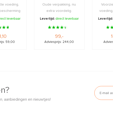
cte voeding,
Oude verpakking, nu
Voorzie
, bescherming
extra voordelig.
voeding,
omfort.
bes
irect leverbaar
Levertijd:
direct leverbaar
Levertijd
,10
99,-
1
ijs: 59,00
Adviesprijs: 244,00
Advies
en?
n, aanbiedingen en nieuwtjes!