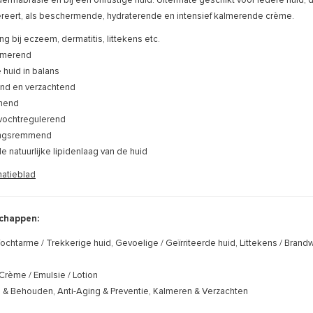
ermabrasie en bij een onrustige huid. Uitermate geschikt voor iedere huid,
reert, als beschermende, hydraterende en intensief kalmerende crème.
ng bij eczeem, dermatitis, littekens etc.
almerend
 huid in balans
end en verzachtend
mend
 vochtregulerend
ingsremmend
de natuurlijke lipidenlaag van de huid
matieblad
chappen:
ochtarme / Trekkerige huid, Gevoelige / Geïrriteerde huid, Littekens / Br
Crème / Emulsie / Lotion
n & Behouden, Anti-Aging & Preventie, Kalmeren & Verzachten