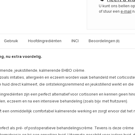
U kunt ons bellen o
of stuur een
e-mail
n
Gebruik
Hoofdingrediënten
INCI
Beoordelingen
(8)
g, nu extra voordelig.
mende, jeukstillende, kalmerende EHBO crème.
als irritaties, allergieën en eczeem worden vaak behandeld met corticoster
 huid direct kalmeert, die ontstekingsremmend en jeukstillend werkt en die d
ingrediënten zijn een perfect alternatief voor cortisonen en kennen geen hind
den, eczeem en na een intensieve behandeling (zoals bijv. met fruitzuren).
eft een onmiddellijk comfortabel kalmerende werking en zorgt ervoor dat he
 perfect als pré- of postoperatieve behandelingscrème. Tevens is deze crèm