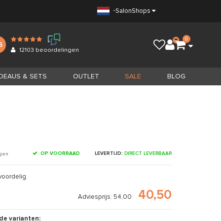
Salon
Shops
0
5
12103
beoordelingen
DEAUS & SETS
OUTLET
SALE
BLOG
OP VOORRAAD
LEVERTIJD:
DIRECT LEVERBAAR
ngen
voordelig.
40,50
Adviesprijs: 54,00
5
de varianten: