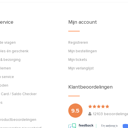
ervice
Mijn account
de vragen
Registreren
ples én geschenk
Mijn bestellingen
 & bezorging
Mijn tickets
blemen
Mijn verlanglijst
 service
hoden
Klantbeoordelingen
 Card / Saldo Checker
os
9.5
12103
beoordeling
 productbeoordelingen
Uw aankoop is