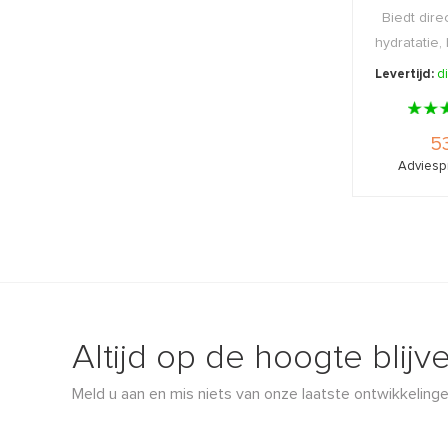
Biedt dire
hydratatie
en c
Levertijd:
d
53
Adviespr
Altijd op de hoogte blijv
Meld u aan en mis niets van onze laatste ontwikkelinge