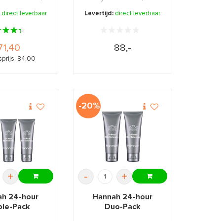
nu extra v ...
kalmerende EHBO
:
direct leverbaar
Levertijd:
direct leverbaar
crème.
71,40
88,-
prijs: 84,00
-20%
+
-
+
ah 24-hour
Hannah 24-hour
ple-Pack
Duo-Pack