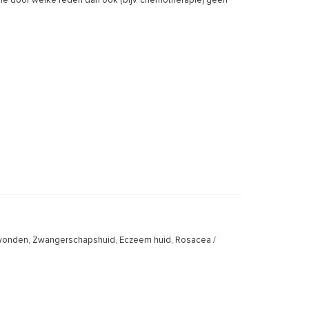
 die door welke reden dan ook (bijv. chemotherapie) geen
andwonden, Zwangerschapshuid, Eczeem huid, Rosacea /