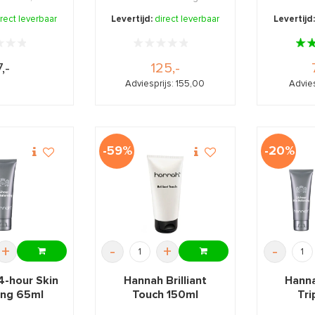
ende EHBO
daarom 
irect leverbaar
Levertijd:
direct leverbaar
Levertijd
ème.
7,-
125,-
Adviesprijs: 155,00
Advies
-59%
-20%
+
-
+
-
4-hour Skin
Hannah Brilliant
Hann
ing 65ml
Touch 150ml
Tri