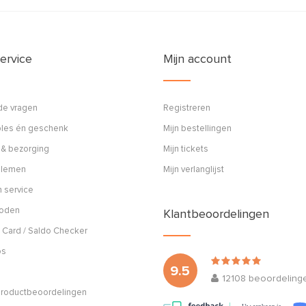
ervice
Mijn account
de vragen
Registreren
ples én geschenk
Mijn bestellingen
 & bezorging
Mijn tickets
blemen
Mijn verlanglijst
 service
hoden
Klantbeoordelingen
 Card / Saldo Checker
os
9.5
12108
beoordeling
 productbeoordelingen