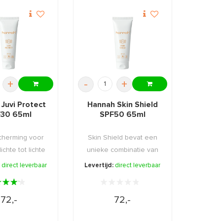
+
-
+
Juvi Protect
Hannah Skin Shield
30 65ml
SPF50 65ml
herming voor
Skin Shield bevat een
ichte tot lichte
unieke combinatie van
die niet ...
uiterst stabiele ...
:
direct leverbaar
Levertijd:
direct leverbaar
72,-
72,-