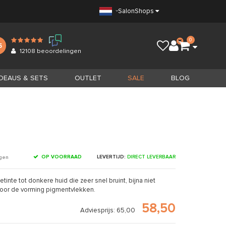
Salon
Shops
0
5
12108
beoordelingen
DEAUS & SETS
OUTLET
SALE
BLOG
OP VOORRAAD
LEVERTIJD:
DIRECT LEVERBAAR
ngen
nte tot donkere huid die zeer snel bruint, bijna niet
voor de vorming pigmentvlekken.
58,50
Adviesprijs: 65,00