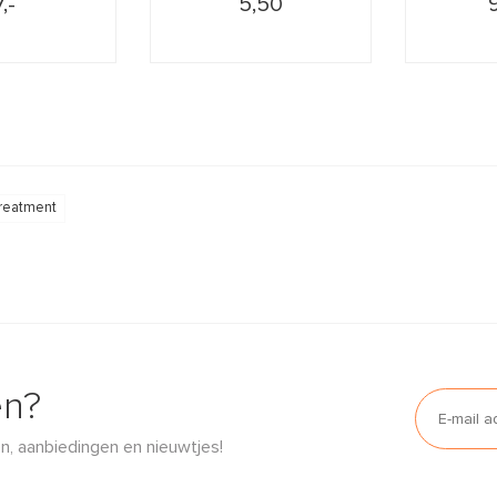
7,-
5,50
reatment
en?
n, aanbiedingen en nieuwtjes!