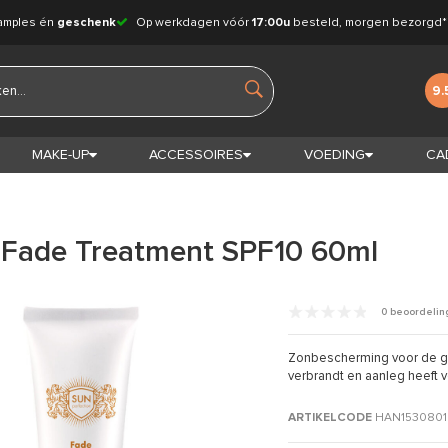
amples én
geschenk
Op werkdagen vóór
17:00u
besteld, morgen bezorgd*
9.
MAKE-UP
ACCESSOIRES
VOEDING
CA
Fade Treatment SPF10 60ml
0 beoordeli
Zonbescherming voor de geti
verbrandt en aanleg heeft 
ARTIKELCODE
HAN1530801