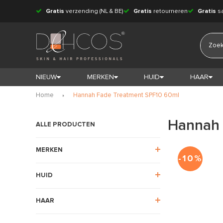
Gratis
verzending (NL & BE)
Gratis
retourneren
Gratis
s
NIEUW
MERKEN
HUID
HAAR
Home
Hannah Fade Treatment SPF10 60ml
Hannah 
ALLE PRODUCTEN
MERKEN
-10%
HUID
HAAR