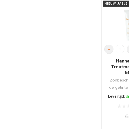
NIEUW JASJE
-
Hanna
Treatme
6
Zonbesch
de getinte
huid die 
Levertijd:
d
6