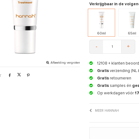
Verkrijgbaar in de volgen
60ml
65ml
-
+
Afbeelding vergroten
12108
+ klanten beoor
Gratis
verzending (NL 
T
Gratis
retourneren
Gratis
samples én
ge
Op werkdagen vóór
1
MEER HANNAH