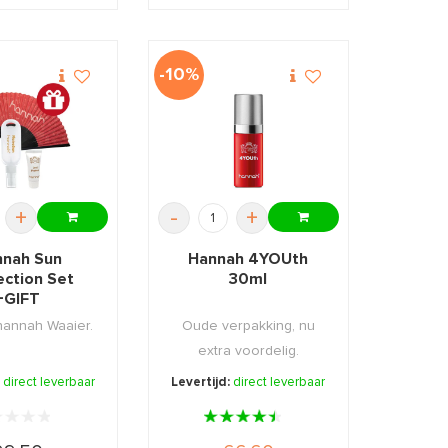
-10%
+
-
+
nah Sun
Hannah 4YOUth
ection Set
30ml
+GIFT
 hannah Waaier.
Oude verpakking, nu
extra voordelig.
:
direct leverbaar
Levertijd:
direct leverbaar