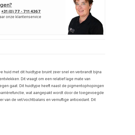
agen?
p
+31 (0) 77 - 711 4367
aar onze klantenservice
e huid met dit huidtype bruint zeer snel en verbrandt bijna
ntvlekken. Dit vraagt om een relatief lage mate van
 tegen gaat. Dit huidtype heeft naast de pigmentophopingen
barrièrefunctie, wat aangepakt wordt door de toegevoegde
 van de vet/vochtbalans en vernuftige antioxidant. Dit