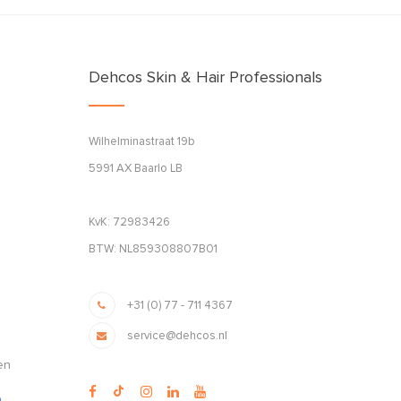
Dehcos Skin & Hair Professionals
Wilhelminastraat 19b
5991 AX Baarlo LB
KvK: 72983426
BTW: NL859308807B01
+31 (0) 77 - 711 4367
service@dehcos.nl
en