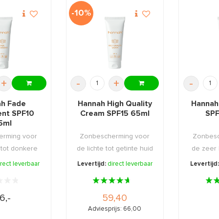
-10%
+
-
+
-
h Fade
Hannah High Quality
Hannah 
nt SPF10
Cream SPF15 65ml
SPF
5ml
erming voor
Zonbescherming voor
Zonbesc
 tot donkere
de lichte tot getinte huid
de zeer l
zeer sne ...
die weliswaar ...
huid 
irect leverbaar
Levertijd:
direct leverbaar
Levertijd
6,-
59,40
Adviesprijs: 66,00