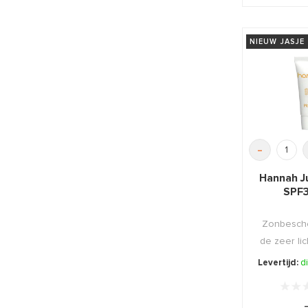
NIEUW JASJE
-
Hannah J
SPF3
Zonbesch
de zeer lic
huid di
Levertijd:
d