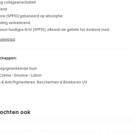
ng collageenactiviteit
erend
 low (SPF10) gebaseerd op absorptie.
ding verbeterend.
voor huidtype III-IV (SPF10), oftewel de getinte tot donkere huid.
matieblad
chappen:
epigmenteerde huid
Crème / Emulsie / Lotion
n & Anti-Pigmenteren, Beschermen & Blokkeren UV
ochten ook