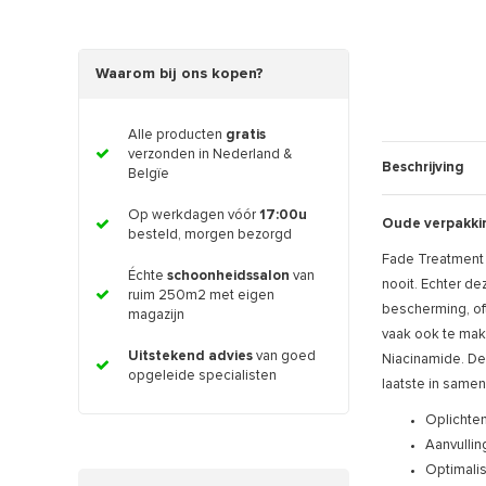
Waarom bij ons kopen?
Alle producten
gratis
verzonden in Nederland &
Beschrijving
Belgïe
Op werkdagen vóór
17:00u
Oude verpakkin
besteld, morgen bezorgd
Fade Treatment i
Échte
schoonheidssalon
van
nooit. Echter de
ruim 250m2 met eigen
bescherming, of
magazijn
vaak ook te mak
Uitstekend advies
van goed
Niacinamide. De 
opgeleide specialisten
laatste in same
Oplichten
Aanvullin
Optimalise