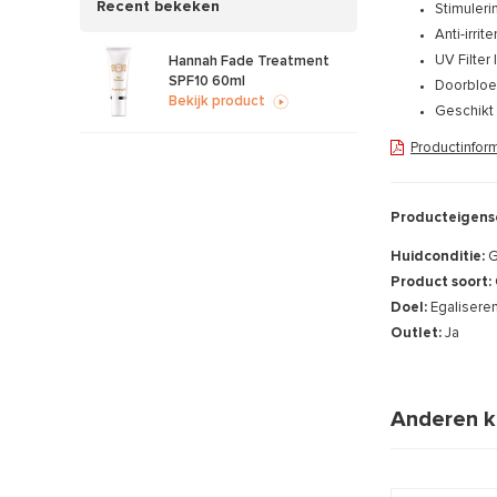
Recent bekeken
Stimuleri
Anti-irrit
UV Filter
Hannah Fade Treatment
SPF10 60ml
Doorbloe
Bekijk product
Geschikt 
Productinfor
Producteigens
Huidconditie:
G
Product soort:
Doel:
Egalisere
Outlet:
Ja
Anderen k