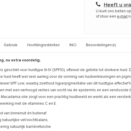
Heeft u vr
U kunt ons bellen o
of stuur een
e-mail
n
Gebruik
Hoofdingrediënten
INCI
Beoordelingen
(0)
g, nu extra voordelig.
s geschikt voor huidtype III-IV (SPF10), oftewel de getinte tot donkere huid. D
ze huid heeft wel veel aanleg voor de vorming van huidverkleuringen en pigme
tewel SPF Low, waarbij zoethout hyperpigmentatie van dit huidtype effectief
en met een verhoogd verlies van vocht via de epidermis en een verstoorde 
Macadamia olie zorgt voor een prachtig huidbeeld en werkt als een versterker
nwerking met de vitamines C en E.
d van binnenuit én buitenaf.
g natuurlijke vet/vochtbalans.
ring natuurlijk barrièrefunctie.