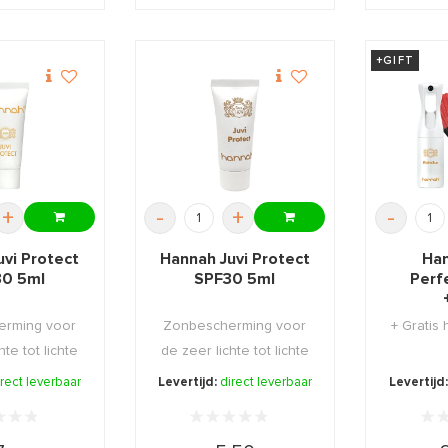
+GIFT
+
-
+
-
uvi Protect
Hannah Juvi Protect
Han
0 5ml
SPF30 5ml
Perf
erming voor
Zonbescherming voor
+ Gratis
hte tot lichte
de zeer lichte tot lichte
e niet ...
huid die niet ...
irect leverbaar
Levertijd:
direct leverbaar
Levertijd