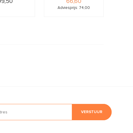
99,50
66,60
Adviesprijs: 74,00
VERSTUUR