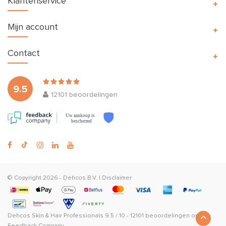
Klantenservice
Mijn account
Contact
9.5
12101
beoordelingen
Uw aankoop is
beschermd
© Copyright 2026 -
Dehcos B.V.
|
Disclaimer
Dehcos Skin & Hair Professionals
9.5
/
10
-
12101
beoordelingen op
The