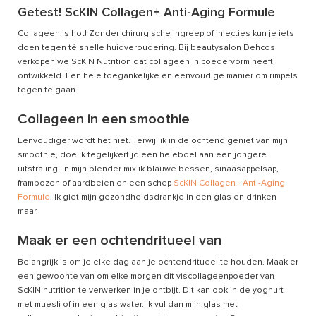
Getest! ScKIN Collagen+ Anti-Aging Formule
Collageen is hot! Zonder chirurgische ingreep of injecties kun je iets
doen tegen té snelle huidveroudering. Bij beautysalon Dehcos
verkopen we ScKIN Nutrition dat collageen in poedervorm heeft
ontwikkeld. Een hele toegankelijke en eenvoudige manier om rimpels
tegen te gaan.
Collageen in een smoothie
Eenvoudiger wordt het niet. Terwijl ik in de ochtend geniet van mijn
smoothie, doe ik tegelijkertijd een heleboel aan een jongere
uitstraling. In mijn blender mix ik blauwe bessen, sinaasappelsap,
frambozen of aardbeien en een schep
ScKIN Collagen+ Anti-Aging
Formule
. Ik giet mijn gezondheidsdrankje in een glas en drinken
maar.
Maak er een ochtendritueel van
Belangrijk is om je elke dag aan je ochtendritueel te houden. Maak er
een gewoonte van om elke morgen dit viscollageenpoeder van
ScKIN nutrition te verwerken in je ontbijt. Dit kan ook in de yoghurt
met muesli of in een glas water. Ik vul dan mijn glas met