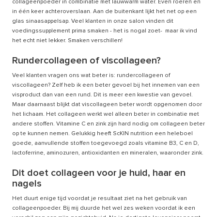
collageenpoeder in combinatie met lauwwarm water. Even roeren en
in één keer achteroverslaan. Aan de buitenkant lijkt het net op een
glas sinaasappelsap. Veel klanten in onze salon vinden dit
voedingssupplement prima smaken - het is nogal zoet- maar ik vind
het echt niet lekker. Smaken verschillen!
Rundercollageen of viscollageen?
Veel klanten vragen ons wat beter is: rundercollageen of
viscollageen? Zelf heb ik een beter gevoel bij het innemen van een
visproduct dan van een rund. Dit is meer een kwestie van gevoel.
Maar daarnaast blijkt dat viscollageen beter wordt opgenomen door
het lichaam. Het collageen werkt wel alleen beter in combinatie met
andere stoffen. Vitamine C en zink zijn hard nodig om collageen beter
op te kunnen nemen. Gelukkig heeft ScKIN nutrition een heleboel
goede, aanvullende stoffen toegevoegd zoals vitamine B3, C en D,
lactoferrine, aminozuren, antioxidanten en mineralen, waaronder zink.
Dit doet collageen voor je huid, haar en
nagels
Het duurt enige tijd voordat je resultaat ziet na het gebruik van
collageenpoeder. Bij mij duurde het wel zes weken voordat ik een