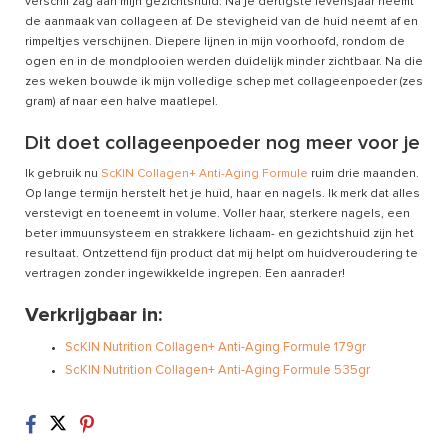
verschil zag aan mijn gezichtshuid. Na je dertigste levensjaar neemt
de aanmaak van collageen af. De stevigheid van de huid neemt af en
rimpeltjes verschijnen. Diepere lijnen in mijn voorhoofd, rondom de
ogen en in de mondplooien werden duidelijk minder zichtbaar. Na die
zes weken bouwde ik mijn volledige schep met collageenpoeder (zes
gram) af naar een halve maatlepel.
Dit doet collageenpoeder nog meer voor je
Ik gebruik nu
ScKIN Collagen+ Anti-Aging Formule
ruim drie maanden.
Op lange termijn herstelt het je huid, haar en nagels. Ik merk dat alles
verstevigt en toeneemt in volume. Voller haar, sterkere nagels, een
beter immuunsysteem en strakkere lichaam- en gezichtshuid zijn het
resultaat. Ontzettend fijn product dat mij helpt om huidveroudering te
vertragen zonder ingewikkelde ingrepen. Een aanrader!
Verkrijgbaar in:
ScKIN Nutrition Collagen+ Anti-Aging Formule 179gr
ScKIN Nutrition Collagen+ Anti-Aging Formule 535gr