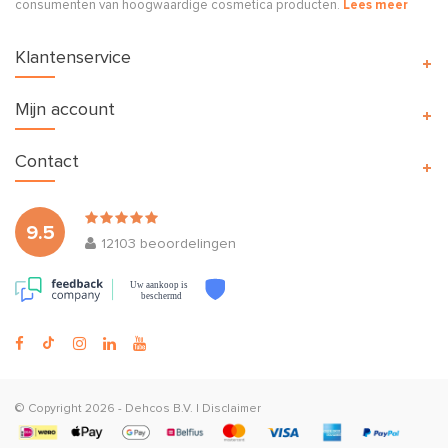
consumenten van hoogwaardige cosmetica producten.
Lees meer
Klantenservice
Mijn account
Contact
9.5
12103
beoordelingen
Uw aankoop is
beschermd
© Copyright 2026 -
Dehcos B.V.
|
Disclaimer