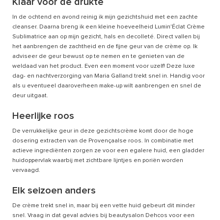
Klaar voor de drukte
In de ochtend en avond reinig ik mijn gezichtshuid met een zachte
cleanser. Daarna breng ik een kleine hoeveelheid Lumin'Éclat Crème
Sublimatrice aan op mijn gezicht, hals en decolleté. Direct vallen bij
het aanbrengen de zachtheid en de fijne geur van de crème op. Ik
adviseer de geur bewust op te nemen en te genieten van de
weldaad van het product. Even een moment voor uzelf! Deze luxe
dag- en nachtverzorging van Maria Galland trekt snel in. Handig voor
als u eventueel daaroverheen make-up wilt aanbrengen en snel de
deur uitgaat.
Heerlijke roos
De verrukkelijke geur in deze gezichtscrème komt door de hoge
dosering extracten van de Provençaalse roos. In combinatie met
actieve ingrediënten zorgen ze voor een egalere huid, een gladder
huidoppervlak waarbij met zichtbare lijntjes en poriën worden
vervaagd.
Elk seizoen anders
De crème trekt snel in, maar bij een vette huid gebeurt dit minder
snel. Vraag in dat geval advies bij beautysalon Dehcos voor een